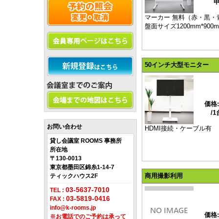
マーカー 無料（赤・黒・
盤面サイズ1200mm*900
50インチ大型モニター
価格:
/1
お問い合わせ
HDMI接続・ケーブル有
貸し会議室 ROOMS 事務所
所在地
〒130-0013
東京都墨田区錦糸1-14-7
商用撮影利用
ティックハウス2F
03-5637-7010
TEL :
03-5819-0416
FAX :
info@k-rooms.jp
価格:
※お電話でのご予約は承って